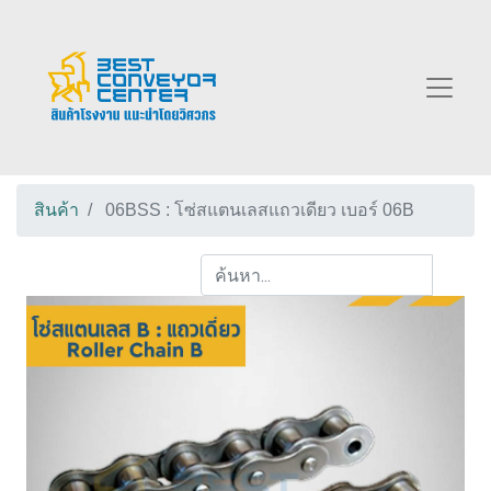
สินค้า
06BSS : โซ่สแตนเลสแถวเดียว เบอร์ 06B