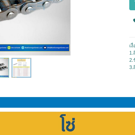
เง
1.ส
2.
3.