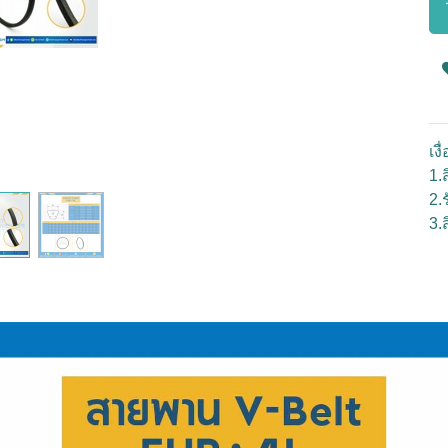
เง
1.ส
2.
3.