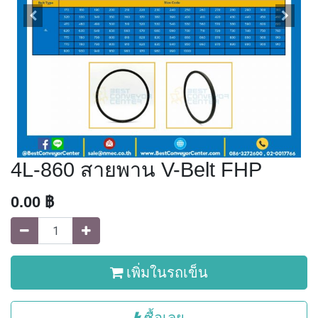
4L-860 สายพาน V-Belt FHP
0.00
฿
เพิ่มในรถเข็น
ซื้อเลย