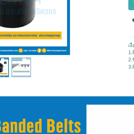
เง
1.ส
2.
3.