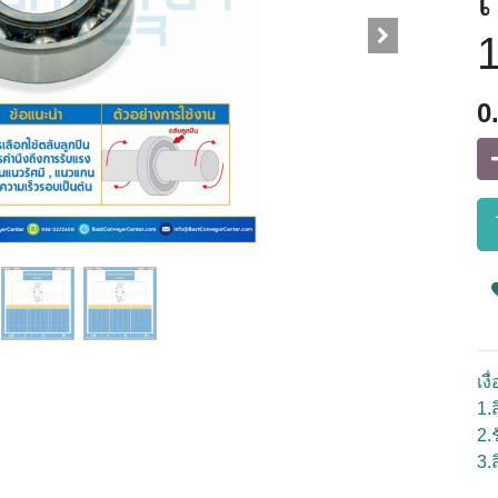
เ
0
เง
1.ส
2.
3.