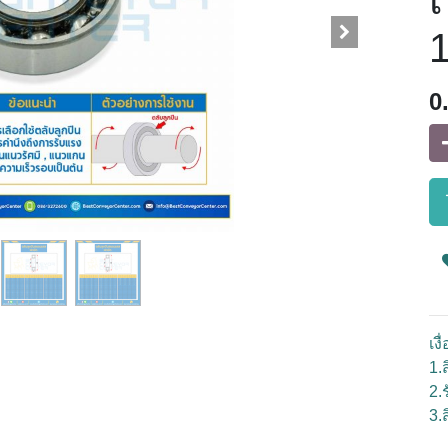
เ
0
เง
1.ส
2.
3.