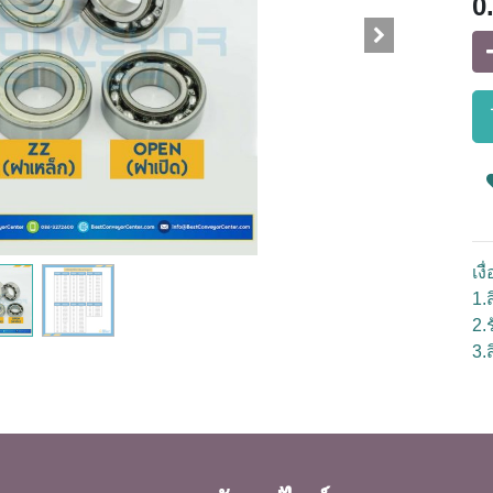
0
เง
1.ส
2.
3.