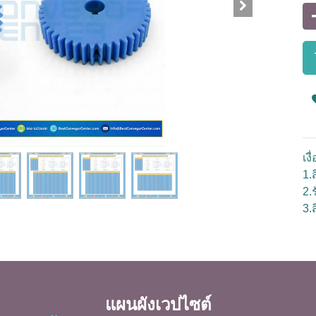
เง
1.ส
2.
3.
แผนผังเวปไซต์