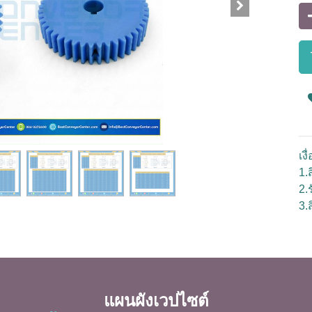
เง
1.ส
2.
3.
แผนผังเวปไซต์