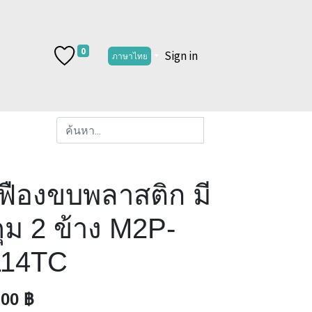
0
Sign in
ภาษาไทย
ฟืองขบพลาสติก มี
ุม 2 ข้าง M2P-
114TC
.00
฿