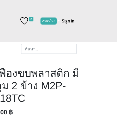
0
Sign in
ภาษาไทย
ฟืองขบพลาสติก มี
ุม 2 ข้าง M2P-
118TC
.00
฿