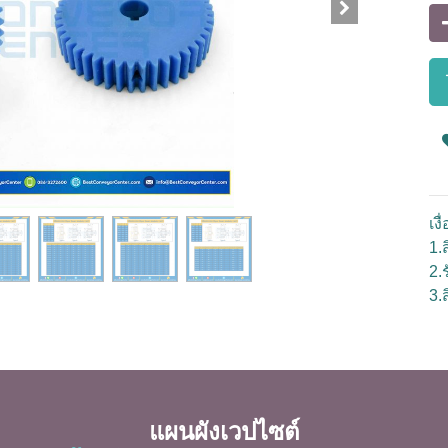
เง
1.ส
2.
3.
แผนผังเวปไซต์