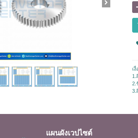
เง
1.ส
2.
3.
แผนผังเวปไซต์