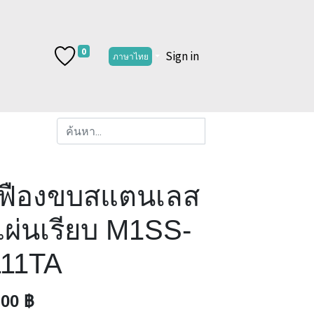
0
Sign in
ภาษาไทย
เฟืองขบสแตนเลส
แผ่นเรียบ M1SS-
111TA
.00
฿