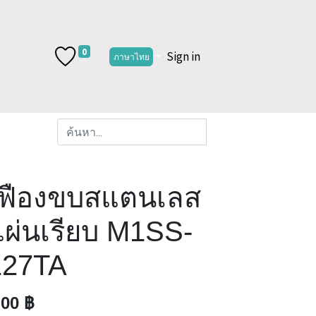
0
Sign in
ภาษาไทย
เฟืองขบสแตนเลส
แผ่นเรียบ M1SS-
127TA
.00
฿