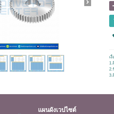
เง
1.ส
2.
3.
แผนผังเวปไซต์