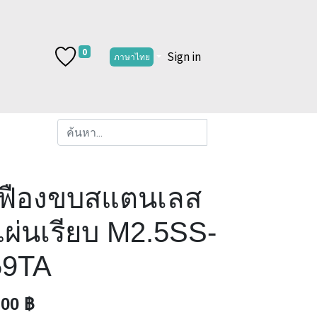
0
Sign in
ภาษาไทย
เฟืองขบสแตนเลส
แผ่นเรียบ M2.5SS-
59TA
.00
฿