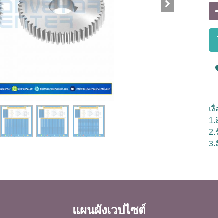
เง
1.ส
2.
3.
แผนผังเวปไซต์