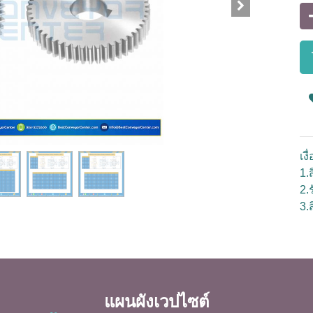
เง
1.ส
2.
3.
แผนผังเวปไซต์