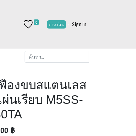
0
Sign in
ภาษาไทย
เฟืองขบสแตนเลส
แผ่นเรียบ M5SS-
30TA
.00
฿