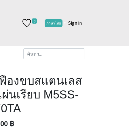
0
Sign in
ภาษาไทย
เฟืองขบสแตนเลส
แผ่นเรียบ M5SS-
70TA
.00
฿