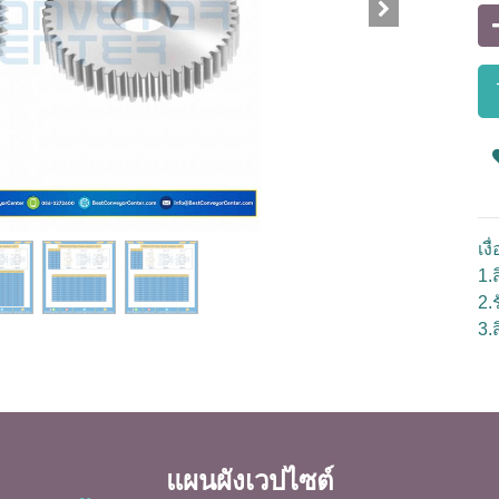
เง
1.ส
2.
3.
แผนผังเวปไซต์