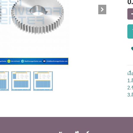
0
เง
1.ส
2.
3.