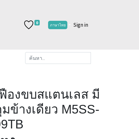
0
Sign in
ภาษาไทย
เฟืองขบสแตนเลส มี
ุมข้างเดียว M5SS-
99TB