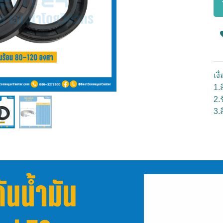
เง
1.ส
2.
3.