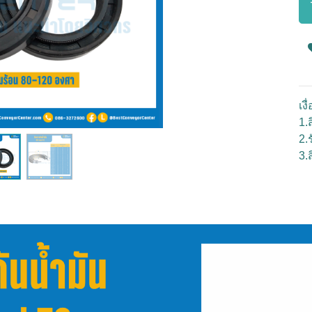
เง
1.ส
2.
3.