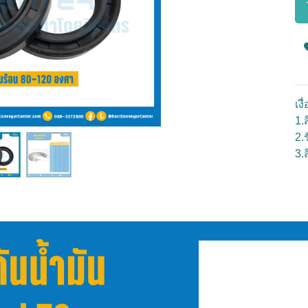
เง
1.ส
2.
3.