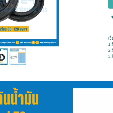
เง
1.ส
2.
3.