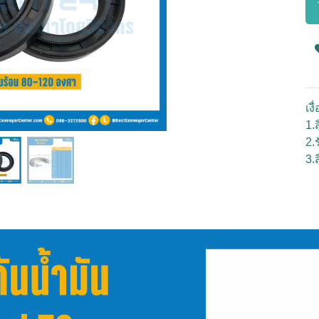
เง
1.ส
2.
3.