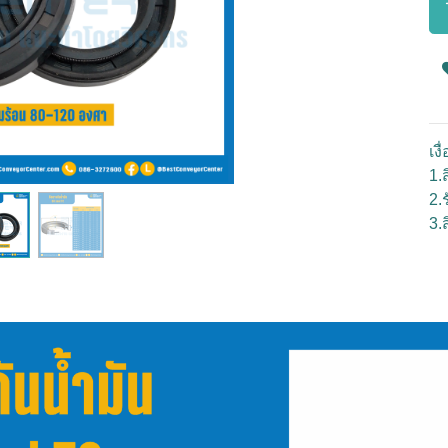
เง
1.ส
2.
3.